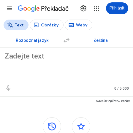
Překladač
Přihlásit
Text
Obrázky
Weby
Typy překladů
Přeložit text
Rozpoznat jazyk
čeština
Zdrojový text
0
/ 5 000
Výsledky překladu
Odeslat zpětnou vazbu
Postranní panely