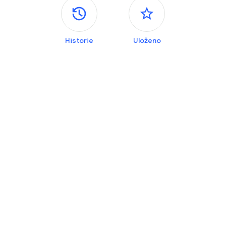
Postranní panely
Historie
Uloženo