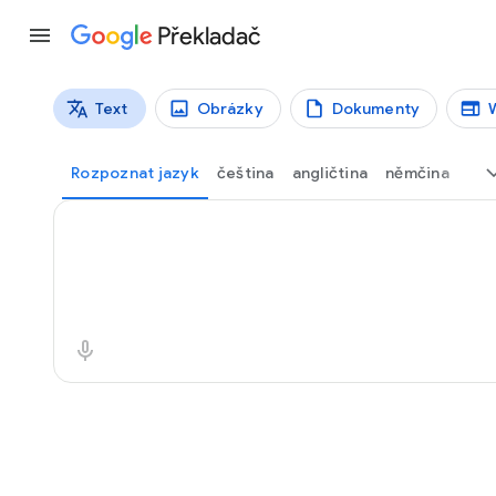
Překladač
Text
Obrázky
Dokumenty
Typy překladů
Přeložit text
Rozpoznat jazyk
čeština
angličtina
němčina
Zdrojový text