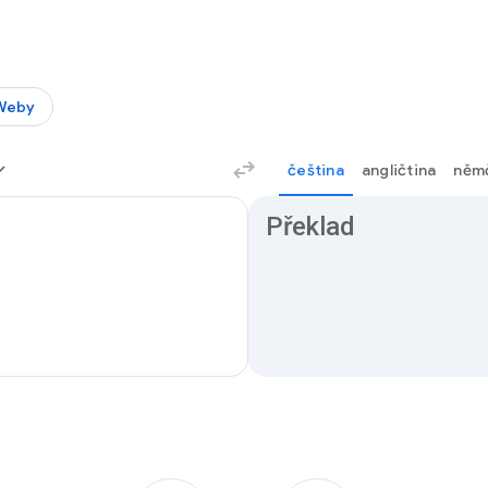
Weby
čeština
angličtina
něm
Výsledky překladu
Překlad