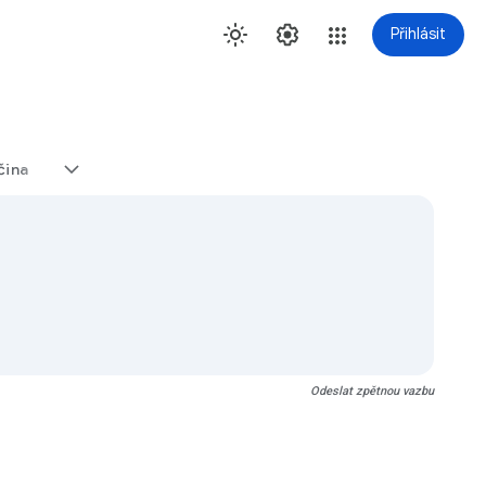
Přihlásit
čina
Odeslat zpětnou vazbu